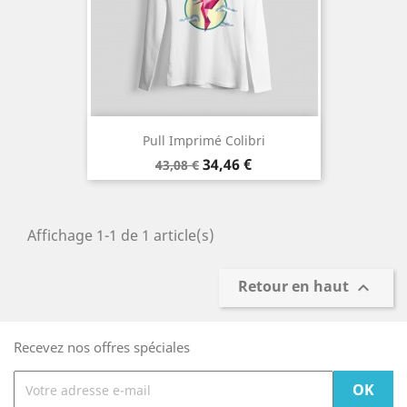
Pull Imprimé Colibri
Prix
Prix
34,46 €
43,08 €
de
base
Affichage 1-1 de 1 article(s)
Retour en haut

Recevez nos offres spéciales