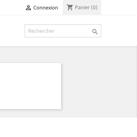
shopping_cart

Panier
(0)
Connexion
