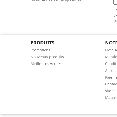
V
tr
co
PRODUITS
NOTR
Promotions
Livrai
Nouveaux produits
Mentio
Meilleures ventes
Conditi
A prop
Paieme
Contac
sitem
Magas